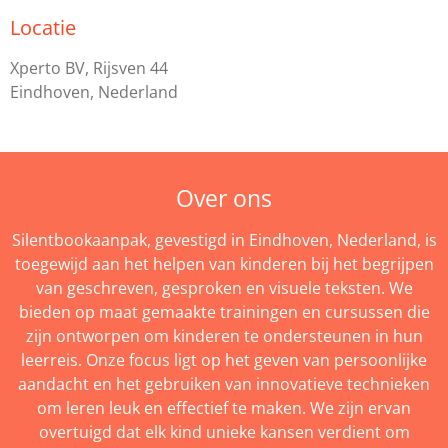
Locatie
Xperto BV, Rijsven 44
Eindhoven, Nederland
Over ons
Silentbookaanpak, gevestigd in Eindhoven, Nederland, is
toegewijd aan het helpen van kinderen bij het begrijpen
van geschreven, gesproken en visuele teksten. We
bieden op maat gemaakte trainingen en cursussen die
zijn ontworpen om kinderen te ondersteunen in hun
leerreis. Onze focus ligt op het geven van persoonlijke
aandacht en het gebruiken van innovatieve technieken
om leren leuk en effectief te maken. We zijn ervan
overtuigd dat elk kind unieke kansen verdient om